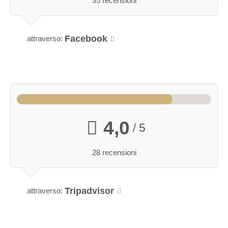
35 recensioni
Facebook
attraverso:
4,0
/ 5
Rifugio estivo
28 recensioni
Capienza: 20-60 persone
Servizi igienici: Nel capannone per eventi
Riscaldato: No
Tripadvisor
attraverso:
Adatto per conferenze: No
Accessibile: Sì