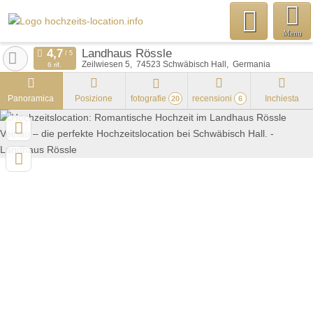
Menu
Landhaus Rössle
Zeilwiesen 5
74523
Schwäbisch Hall
Germania
6 rif.
Panoramica
Posizione
fotografie
recensioni
Inchiesta
20
6