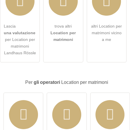
Con la presente accetto i
termini e le condizioni
.
Lascia
trova altri
altri Location per
una valutazione
Location per
matrimoni vicino
Ho letto la
dichiarazione sulla protezione dei dati
.
per Location per
matrimoni
a me
matrimoni
porre una domanda pubblica
Annulla
Landhaus Rössle
Nota:
tieni presente che le domande pubbliche sono
visibili a
tutti i visitatori
.
Clicca qui per porre una
domanda individuale
alla voce
Per
gli operatori
Location per matrimoni
Location per matrimoni
.