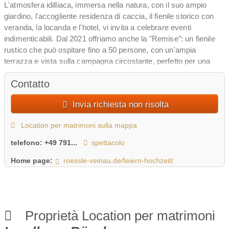
L'atmosfera idilliaca, immersa nella natura, con il suo ampio
giardino, l'accogliente residenza di caccia, il fienile storico con
veranda, la locanda e l'hotel, vi invita a celebrare eventi
indimenticabili. Dal 2021 offriamo anche la "Remise": un fienile
rustico che può ospitare fino a 50 persone, con un'ampia
terrazza e vista sulla campagna circostante, perfetto per una
festa informale.
Contatto
Il nostro team cordiale e professionale si prenderà cura di ogni
Invia richiesta non risolta
dettaglio e la nostra cucina stellata Michelin soddisferà ogni
vostro desiderio culinario. Contattateci direttamente tramite l'app
Location per matrimoni sulla mappa
per pianificare insieme il matrimonio dei vostri sogni.
telefono:
+49 791...
spettacolo
Home page:
roessle-veinau.de/feiern-hochzeit/
Proprietà Location per matrimoni