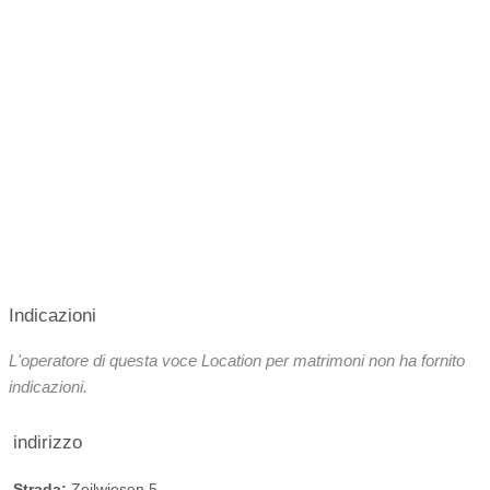
Luglio 2027
Agosto 2027
Settembre 2027
Ottobre 2027
Indicazioni
L'operatore di questa voce Location per matrimoni non ha fornito
indicazioni.
Rifugio di caccia
indirizzo
Capienza: 10-20 persone
Strada:
Zeilwiesen 5