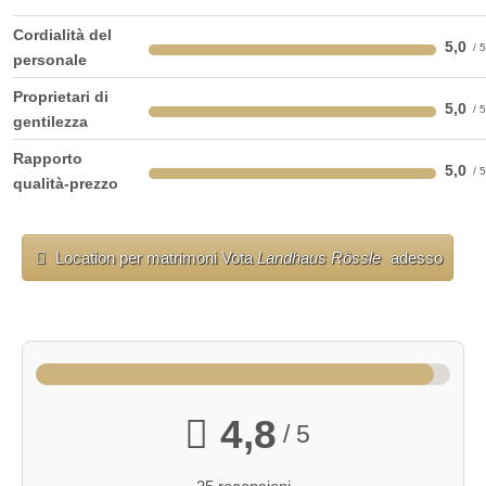
Cordialità del
5,0
personale
Proprietari di
5,0
gentilezza
Rapporto
5,0
Camere per gli ospiti
qualità-prezzo
Capienza: da 15 a 70 persone
Location per matrimoni Vota
Landhaus Rössle
adesso
Servizi igienici: Sì
Riscaldato: Sì
Adatto per conferenze: Sì
Accessibile ai disabili: Sì
4,8
/ 5