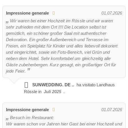
Foresta privata
Impressione generale
01.07.2026
Capienza: Su richiesta
Wir waren bei einer Hochzeit im Rössle und wir waren
Servizi igienici: No
sehr zufrieden mit dem Ort !!!! Die Location selbst ist
Riscaldato: No
gemütlich, ein schöner großer Saal mit authentischer
Adatto per conferenze: No
Dekoration. Ein großer Außenbereich und Terrasse im
Accessibile: Parzialmente
Freien, ein Spielplatz für Kinder und alles liebevoll dekoriert
und eingerichtet, sowie ein Foto-Bereich, viel Grün und
neben dem Hotel. Sehr komfortabel um gleichzeitig alle
Gäste zubeherbergen. Kurz gesagt, ein großartiger Ort für
cappella
matrimonio all'aperto
jede Feier.
livello dei prezzi:
moderare
Costo
SUNWEDDING. DE ..
ha visitato
Landhaus
Orari di apertura per le celebrazioni di matrimoni
Rössle in
Juli 2025
.
Informazioni sul coprifuoco
cani ammessi
Impressione generale
01.07.2026
Fumo
Giardino d'inverno
terrazza
Besuch im Restaurant:
Giardino
tendone
cantina vinicola
Wir waren schon vor Jahren hier Gast bei einer Hochzeit und