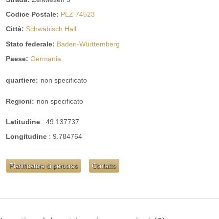
Servizi igienici: Nel capannone per eventi
Codice Postale:
PLZ 74523
Riscaldamento: Con stufa a legna
Adatto per conferenze: No, ma sono possibili riunioni più
Città:
Schwäbisch Hall
piccole
Stato federale:
Baden-Württemberg
Accessibile: Sì
Paese:
Germania
quartiere:
non specificato
Regioni:
non specificato
Latitudine
:
49.137737
Longitudine
:
9.784764
Pianificatore di percorso
Contatto