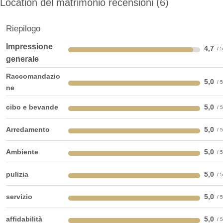
Location del matrimonio recensioni
6
giardino estivo
Riepilogo
Impressione
4,7
Capienza: da 20 a 200 persone
generale
Servizi igienici: nel capannone per eventi
Riscaldato: no
Raccomandazio
5,0
Adatto per conferenze: no, ma ideale per attività di team
ne
building
cibo e bevande
5,0
Accessibile: sì
Arredamento
5,0
Ambiente
5,0
pulizia
5,0
servizio
5,0
affidabilità
5,0