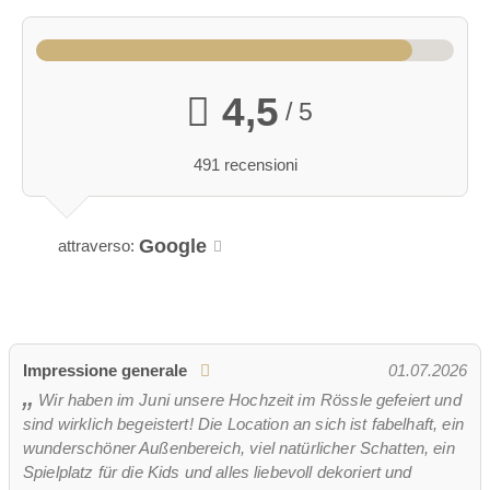
4,5
/ 5
491 recensioni
Google
attraverso:
Impressione generale
01.07.2026
conservatorio
Wir haben im Juni unsere Hochzeit im Rössle gefeiert und
sind wirklich begeistert! Die Location an sich ist fabelhaft, ein
wunderschöner Außenbereich, viel natürlicher Schatten, ein
Capienza: 15-50 persone
Spielplatz für die Kids und alles liebevoll dekoriert und
Servizi igienici: Sì