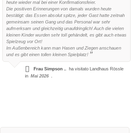
heute wieder mal bei einer Konfirmationsfeier.
sbarra
possibili formati di tabella
Hussen
Die positiven Erinnerungen von damals wurden heute
bestätigt: das Essen absolut spitze, jeder Gast hatte zeitnah
società chiusa
posizione senza barriere
gemeinsam seinen Gang und das Personal war sehr
Spazio per un ricevimento con champagne
aufmerksam und gleichzeitig unaufdringlich! Auch die vielen
kleinen Kinder wurden sehr toll gehändelt, es gibt auch etwas
Spazio all'agape
ultima ristrutturazione
Spielzeug vor Ort!
Im Außenbereich kann man Hasen und Ziegen anschauen
video
und es gibt einen tollen kleinen Spielplatz!
opuscolo
Facebook
Instagram
Frau Simpson ..
ha visitato
Landhaus Rössle
Pista di atterraggio per elicotteri
in
Mai 2026
.
ACCESSO A INTERNET SENZA FILI
più documenti