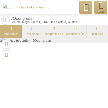
Menu
JOcongress
Leo-Neumayer-Platz 1
5640
Bad Gastein
Austria
Panoramica
Posizione
fotografie
recensioni
Inchiesta
4
0