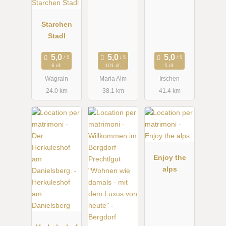
Starchen
Stadl
6 rif.
101 rif.
5 rif.
Wagrain
Maria Alm
Irschen
24.0 km
38.1 km
41.4 km
Enjoy the
alps