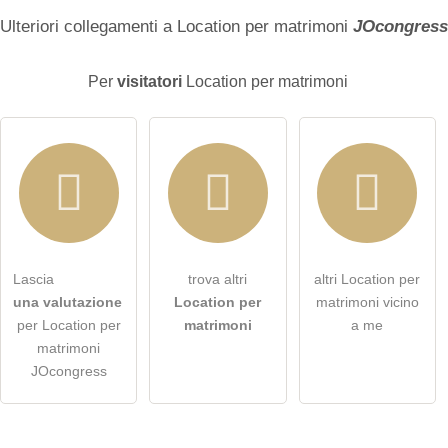
Cognome
Ulteriori collegamenti a Location per matrimoni
JOcongress
Per
visitatori
Location per matrimoni
L'indirizzo email non verrà pubblicato)
Lascia
trova altri
altri Location per
Con la presente accetto i
termini e le condizioni
.
una valutazione
Location per
matrimoni vicino
per Location per
matrimoni
a me
Ho letto la
dichiarazione sulla protezione dei dati
.
matrimoni
JOcongress
porre una domanda pubblica
Annulla
Nota:
tieni presente che le domande pubbliche sono
visibili a
tutti i visitatori
.