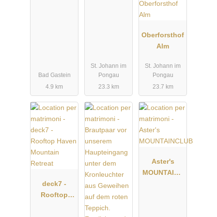
Oberforsthof
Alm
St. Johann im
St. Johann im
Bad Gastein
Pongau
Pongau
4.9 km
23.3 km
23.7 km
Aster's
MOUNTAINC
deck7 -
LUB
Rooftop
Haven