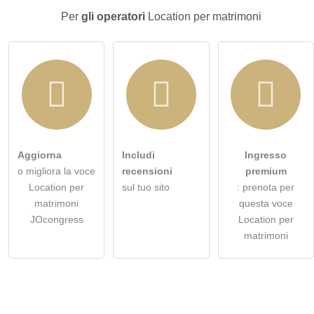
Per
gli operatori
Location per matrimoni
Clicca qui per porre una
domanda individuale
alla voce
Location per matrimoni
.
Aggiorna
Includi
Ingresso
o migliora la voce
recensioni
premium
Location per
sul tuo sito
: prenota per
matrimoni
questa voce
JOcongress
Location per
matrimoni