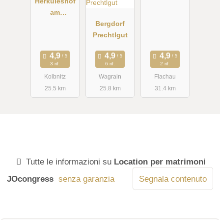
Herkuleshof
am
Danielsberg
Bergdorf
Prechtlgut
3 rif.
6 rif.
2 rif.
Kolbnitz
Wagrain
Flachau
25.5 km
25.8 km
31.4 km
Tutte le informazioni su
Location per matrimoni
JOcongress
senza garanzia
Segnala contenuto