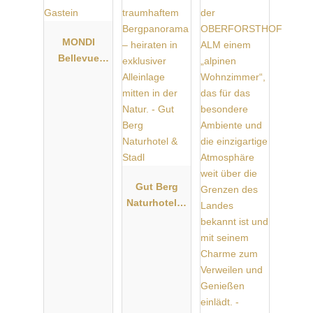
personalizzata e una visita alla nostra sede.
Sinceramente,
Il tuo team JOcongress
MONDI
Bellevue
Alm Gastein
Gut Berg
Naturhotel &
Stadl