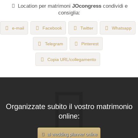
Location per matrimoni
JOcongress
condividi e
consiglia:
e-mail
Facebook
Twitter
Whatsapp
Telegram
Pinterest
Copia URL/collegamento
Organizzate subito il vostro matrimonio
online:
al wedding planner online