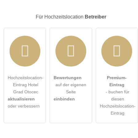
Besucher sichtbar
.
Klicken Sie hier um eine
individuelle Frage
an den
Für Hochzeitslocation
Betreiber
Hochzeitslocation-Eintrag zu stellen
.
Hochzeitslocation-
Bewertungen
Premium-
Eintrag Hotel
auf der eigenen
Eintrag
Grad Otocec
Seite
- buchen für
aktualisieren
einbinden
diesen
oder verbessern
Hochzeitslocation-
Eintrag