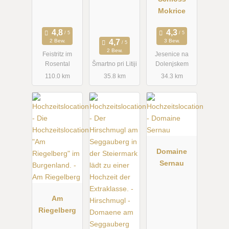
Mokrice
2 Bew.
3 Bew.
2 Bew.
Feistritz im
Jesenice na
Rosental
Šmartno pri Litiji
Dolenjskem
110.0 km
35.8 km
34.3 km
Domaine
Sernau
Am
Riegelberg