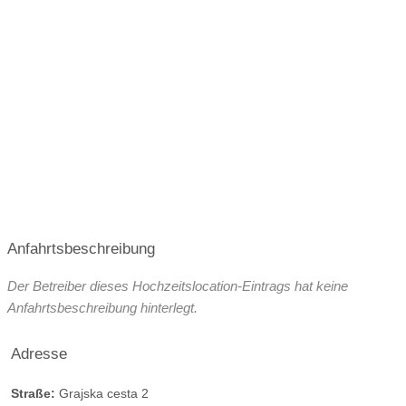
barrierefreie Location
Platz für Sektempfang
Juli 2027
August 2027
September 2027
Platz für Agape
letzte Renovierung
Oktober 2027
Video
Broschüre
Facebook
Instagram
Helikopterlandeplatz
WLAN
weitere Unterlagen
Anfahrtsbeschreibung
Der Betreiber dieses Hochzeitslocation-Eintrags hat keine
Anfahrtsbeschreibung hinterlegt.
Adresse
Straße:
Grajska cesta 2