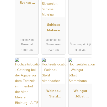
Events &
Hochzeiten
Schloss
Mokrice
Feistritz im
Jesenice na
Rosental
Dolenjskem
Šmartno pri Litiji
110.0 km
34.3 km
35.8 km
Weinbau
Weingut
Stelzl
Jöbstl
Altenbacher
Stammhaus