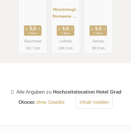
Hirschmugl -
Domaene am
Seggauberg
5 Bew.
2 Bew.
1 Bew.
Rauchwart
Leibnitz
Sernau
161.7 km
109.0 km
99.9 km
Alle Angaben zu
Hochzeitslocation Hotel Grad
Otocec
ohne Gewähr
Inhalt melden