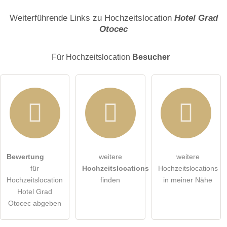
Name
Weiterführende Links zu Hochzeitslocation
Hotel Grad
Otocec
E-Mail-Adresse (wird nicht veröffentlicht)
Für Hochzeitslocation
Besucher
Hiermit akzeptiere ich die
AGB
.
Bewertung
weitere
weitere
für
Hochzeitslocations
Hochzeitslocations
Die
Datenschutzerklärung
habe ich zur Kenntnis genommen.
Hochzeitslocation
finden
in meiner Nähe
Hotel Grad
öffentliche Frage stellen
Abbrechen
Otocec abgeben
Hinweis:
Bitte beachten Sie, öffentliche Fragen sind
für alle