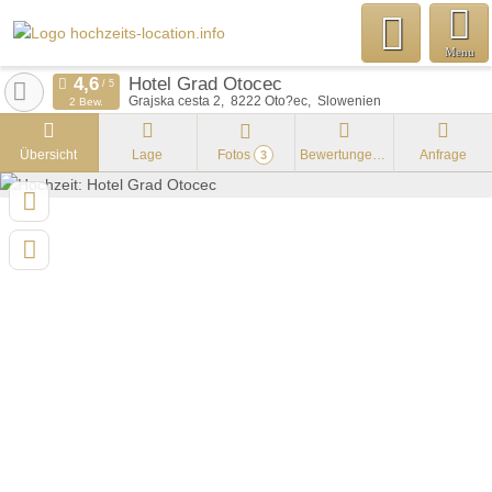
Menu
Hotel Grad Otocec
Grajska cesta 2
8222
Oto?ec
Slowenien
2 Bew.
Übersicht
Lage
Fotos
Bewertungen
Anfrage
3