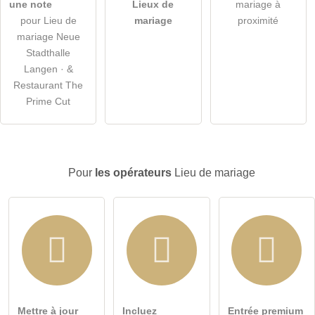
une note
Lieux de
mariage à
J'ai lu la
déclaration de protection des données
.
pour Lieu de
mariage
proximité
mariage Neue
poser une question publique
Annuler
Stadthalle
Langen · &
Remarque :
Attention, les questions publiques sont
visibles
Restaurant The
par tous les visiteurs
.
Prime Cut
Cliquez ici pour poser une
question individuelle
à l'entrée
Lieu de mariage
.
Pour
les opérateurs
Lieu de mariage
Mettre à jour
Incluez
Entrée premium