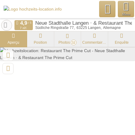
Menu
Neue Stadthalle Langen · & Restaurant The
Südliche Ringstraße 77
63225
Langen
Allemagne
7 réf.
Aperçu
Position
Photos
Commentaires
Enquête
32