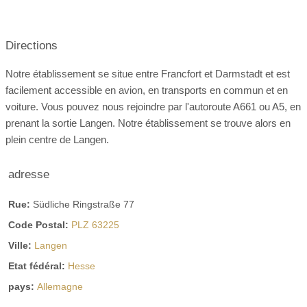
04.09.2026 (vendredi)
5 septembre 2026 (samedi)
les régimes alimentaires particuliers si nous en sommes
informés à l'avance.
11 septembre 2026 (vendredi)
Directions
12 septembre 2026 (samedi)
18 septembre 2026 (vendredi)
Notre établissement se situe entre Francfort et Darmstadt et est
Salles de l'hôtel de ville de Langen
facilement accessible en avion, en transports en commun et en
19 septembre 2026 (samedi)
voiture. Vous pouvez nous rejoindre par l'autoroute A661 ou A5, en
25 septembre 2026 (vendredi)
Nos salles peuvent être aménagées individuellement pour
prenant la sortie Langen. Notre établissement se trouve alors en
votre mariage ; la capacité maximale en configuration
26 septembre 2026 (samedi)
plein centre de Langen.
banquet est de 700 personnes plus une scène fixe.
Octobre 2026:
2 octobre 2026 (vendredi)
3 octobre 2026 (samedi)
adresse
9 octobre 2026 (vendredi)
10 octobre 2026 (samedi)
Rue:
Südliche Ringstraße 77
16 octobre 2026 (vendredi)
Code Postal:
PLZ 63225
17 octobre 2026 (samedi)
Ville:
Langen
23 octobre 2026 (vendredi)
Etat fédéral:
Hesse
24 octobre 2026 (samedi)
pays:
Allemagne
30 octobre 2026 (vendredi)