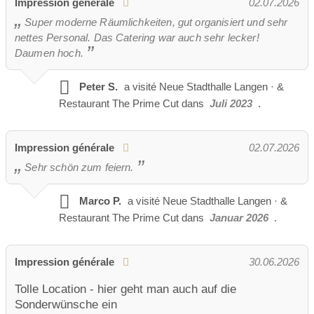
Impression générale
02.07.2026
3 septembre 2027 (vendredi)
Super moderne Räumlichkeiten, gut organisiert und sehr
4 septembre 2027 (samedi)
nettes Personal. Das Catering war auch sehr lecker!
10 septembre 2027 (vendredi)
Daumen hoch.
11 septembre 2027 (samedi)
Peter S.
a visité
Neue Stadthalle Langen · &
17 septembre 2027 (vendredi)
Restaurant The Prime Cut dans
Juli 2023
.
18 septembre 2027 (samedi)
24 septembre 2027 (vendredi)
Impression générale
02.07.2026
25 septembre 2027 (samedi)
Sehr schön zum feiern.
Octobre 2027:
1er octobre 2027 (vendredi)
Marco P.
a visité
Neue Stadthalle Langen · &
2 octobre 2027 (samedi)
8 octobre 2027 (vendredi)
Restaurant The Prime Cut dans
Januar 2026
.
9 octobre 2027 (samedi)
15 octobre 2027 (vendredi)
16 octobre 2027 (samedi)
Impression générale
30.06.2026
22 octobre 2027 (vendredi)
Tolle Location - hier geht man auch auf die
23 octobre 2027 (samedi)
Sonderwünsche ein