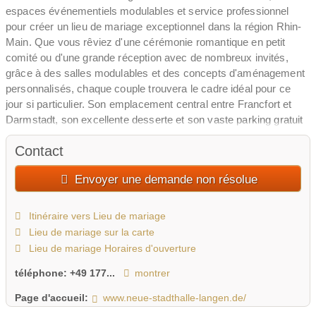
espaces événementiels modulables et service professionnel
pour créer un lieu de mariage exceptionnel dans la région Rhin-
Main. Que vous rêviez d'une cérémonie romantique en petit
comité ou d'une grande réception avec de nombreux invités,
grâce à des salles modulables et des concepts d'aménagement
personnalisés, chaque couple trouvera le cadre idéal pour ce
jour si particulier. Son emplacement central entre Francfort et
Darmstadt, son excellente desserte et son vaste parking gratuit
garantissent un arrivée sereine à vos invités. En collaboration
Contact
avec une équipe événementielle expérimentée, nous créerons
une célébration de mariage entièrement personnalisée.
Envoyer une demande non résolue
Ambiance élégante, équipements événementiels de pointe et
large choix de restauration font de la Nouvelle Mairie de Langen
un lieu d'exception pour des mariages inoubliables et des
Itinéraire vers Lieu de mariage
réceptions exclusives.
Lieu de mariage sur la carte
Lieu de mariage Horaires d'ouverture
téléphone:
+49 177...
montrer
Page d'accueil:
www.neue-stadthalle-langen.de/